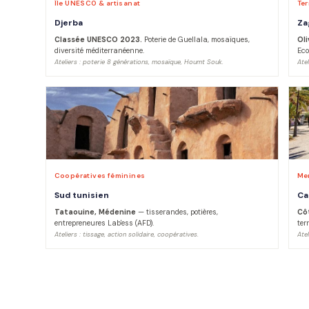
Île UNESCO & artisanat
Ter
Djerba
Za
Classée UNESCO 2023.
Poterie de Guellala, mosaïques,
Oli
diversité méditerranéenne.
Eco
Ateliers : poterie 8 générations, mosaïque, Houmt Souk.
Atel
Coopératives féminines
Mer
Sud tunisien
Ca
Tataouine, Médenine
— tisserandes, potières,
Cô
entrepreneures Lab'ess (AFD).
terr
Ateliers : tissage, action solidaire, coopératives.
Atel