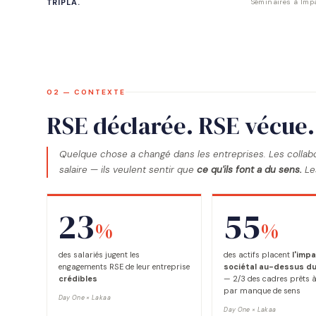
TRIPLA.
Séminaires à Impa
02 — CONTEXTE
RSE déclarée. RSE vécue.
Quelque chose a changé dans les entreprises. Les collab
salaire — ils veulent sentir que
ce qu'ils font a du sens.
Les
23
55
%
%
des salariés jugent les
des actifs placent
l'imp
engagements RSE de leur entreprise
sociétal au-dessus du
crédibles
— 2/3 des cadres prêts à
par manque de sens
Day One × Lakaa
Day One × Lakaa