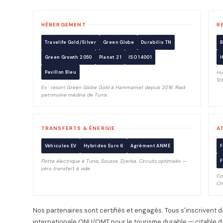
HÉBERGEMENT
R
Travelife Gold/Silver
Green Globe
Durabilis TN
B
Green Growth 2050
Planet 21
ISO 14001
Pavillon Bleu
Hu
10
Ex : resort Green Globe Gold à Hammamet depuis 2016. Riad
patrimoine médina de Tunis.
TRANSFERTS & ÉNERGIE
A
Véhicules EV
Hybrides Euro 6
Agrément ANME
F
Flotte électrique à Tunis, Sousse, Djerba. Circuits optimisés —
F
zéro transfert à vide.
Co
Ch
Nos partenaires sont certifiés et engagés. Tous s'inscrivent d
internationale ONU/OMT pour le tourisme durable — citable d