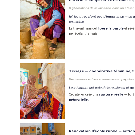
8 générations de savoir-faire, dans un atelier 
Ici, les titres n'ont pas d'importance — ce 
ensemble.
Le travail manuel
libère la parole
et révè
ne révèlent jamais.
Tissage — coopérative féminine, S
Des femmes entrepreneures accompagnées pa
Leur histoire est celle de la résilience et de
Cet atelier crée une
rupture réelle
— fort
mémorielle.
Rénovation d'école rurale — action