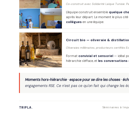
Co-construit avec Solidarité Laïque Tunisie. Pa
L'équipe construit ensemble
quelque chos
après leur départ. Le moment le plus cité
collègues
en une équipe.
Circuit bio — oliveraie & distillat
Oliveraies millénaires, producteurs certifiés E
Format
convivial et sensoriel
— idéal pou
hiérarchie s'efface, et
les conversations 
Moments hors-hiérarchie · espace pour se dire les choses · éc
engagements RSE. Ce n'est pas ce qu'on fait qui change les é
TRIPLA.
Séminaires à Impa