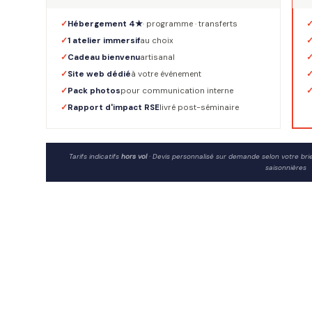
Hébergement 4★
· programme · transferts
1 atelier immersif
au choix
Cadeau bienvenu
artisanal
Site web dédié
à votre événement
Pack photos
pour communication interne
Rapport d'impact RSE
livré post-séminaire
Tarifs indicatifs
hors vol
· Devis personnalisé sur demande selon votre brief 
saisonnières