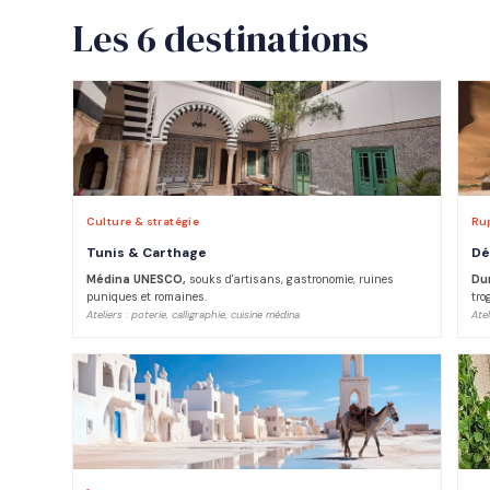
Les 6 destinations
Culture & stratégie
Rup
Tunis & Carthage
Dé
Médina UNESCO,
souks d'artisans, gastronomie, ruines
Dun
puniques et romaines.
tro
Ateliers : poterie, calligraphie, cuisine médina.
Atel