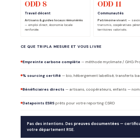
ODD 8
ODD 11
Travail décent
Communautés
Artisans & guides locaux rémunérés
Patrimoine vivant
— savoir
— emploi direct, économie locale
transmis, coopératives pére
renforcée.
territoires valorisés.
CE QUE TRIPLA MESURE ET VOUS LIVRE
Empreinte carbone complète
— méthode myclimate / GHG Pr
% sourcing certifié
— bio, hébergement labellisé, transferts b
Bénéficiaires directs
— artisans, coopérateurs, enfants — nom
Datapoints ESRS
prêts pour votre reporting CSRD
Pas des intentions. Des
preuves documentées
— certific
votre département RSE.