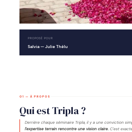
PROPOSÉ POUR
Salvia — Julie Thélu
01 — À PROPOS
Qui est Tripla ?
Derrière chaque séminaire Tripla, il y a une conviction sim
l'expertise terrain rencontre une vision claire.
C'est exacte