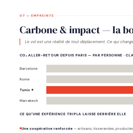
07 — EMPREINTE
Carbone & impact — la b
Le vol est une réalité de tout déplacement. Ce qui change
CO₂ ALLER-RETOUR DEPUIS PARIS — PAR PERSONNE · C
Barcelone
Rome
Tunis ✦
Marrakech
CE QU'UNE EXPÉRIENCE TRIPLA LAISSE DERRIÈRE ELLE
Une coopérative renforcée
— artisans, tisserandes, producte