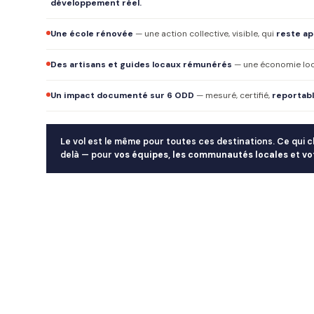
développement réel.
Une école rénovée
— une action collective, visible, qui
reste ap
Des artisans et guides locaux rémunérés
— une économie loca
Un impact documenté sur 6 ODD
— mesuré, certifié,
reportabl
Le vol est le même pour toutes ces destinations. Ce qui 
delà — pour
vos équipes, les communautés locales
et
vo