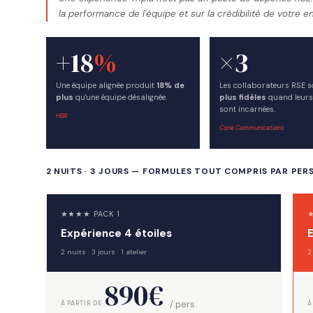
la performance de l'équipe et sur la crédibilité de votre 
+18
%
×3
Une équipe alignée produit
18% de
Les collaborateurs RSE 
plus
qu'une équipe désalignée.
plus fidèles
quand leurs
sont incarnées.
HBR
Cone Communications
2 NUITS · 3 JOURS — FORMULES TOUT COMPRIS PAR PE
★★★★ PACK 1
Expérience 4 étoiles
E
2 nuits · 3 jours · 1 atelier
2
890€
/ pers.
À PARTIR DE
À