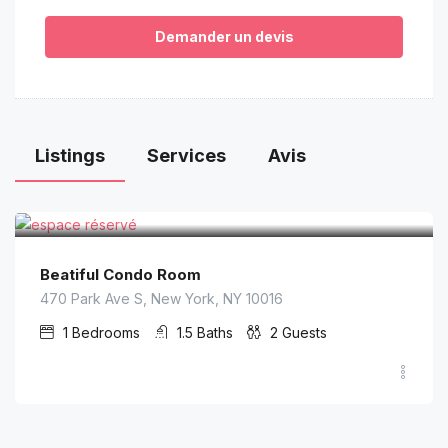
Demander un devis
Listings
Services
Avis
€
79.00
/nuit
Beatiful Condo Room
470 Park Ave S, New York, NY 10016
1
Bedrooms
1.5
Baths
2
Guests