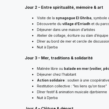
Jour 2 – Entre spiritualité, mémoire & art
Visite de la
synagogue El Ghriba
, symbole 
Découverte du
village d’Erriadh
et du parc
Déjeuner dans une maison d’artistes
Atelier de collage, écriture ou slam d’équipe 
Dîner au bord de mer et cercle de discussion
Nuit à Djerba
Jour 3 – Mer, traditions & solidarité
Matinée libre ou
balade en mer (voilier, pê
Déjeuner chez l’habitant
Action solidaire
: soutien à une coopérative
Restitution collective : “les liens qu’on tisse”
Dîner festif & animation musicale djerbienne
Nuit à Djerba
Jour 4 – Clôture & départ