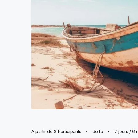
A partir de 8 Participants
•
de to
•
7 jours / 6 n