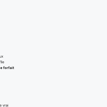
aux
île
e forfait
e vrai