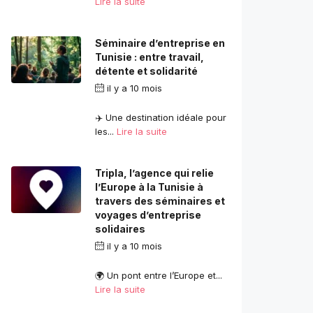
Lire la suite
Séminaire d’entreprise en
Tunisie : entre travail,
détente et solidarité
il y a 10 mois
par
contact.com2com@gmail.com
✈️ Une destination idéale pour
les...
Lire la suite
Tripla, l’agence qui relie
l’Europe à la Tunisie à
travers des séminaires et
voyages d’entreprise
solidaires
il y a 10 mois
par
contact.com2com@gmail.com
🌍 Un pont entre l’Europe et...
Lire la suite