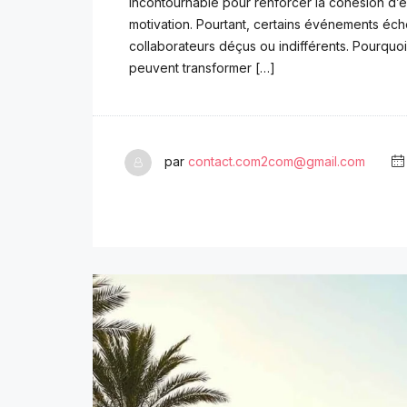
incontournable pour renforcer la cohésion d’éq
motivation. Pourtant, certains événements échou
collaborateurs déçus ou indifférents. Pourquo
peuvent transformer […]
par
contact.com2com@gmail.com