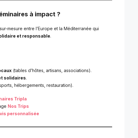
éminaires à impact ?
ur-mesure entre l’Europe et la Méditerranée qui
lidaire et responsable
.
locaux
(tables d’hôtes, artisans, associations).
t solidaires
.
sports, hébergements, restauration).
aires Tripla
page
Nos Trips
vis personnalisée