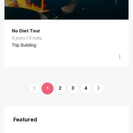
No Diet Tour
4 jours / 3 nuits
Trip Building
1
2
3
4
Featured