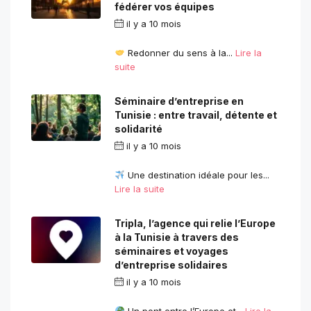
fédérer vos équipes
il y a 10 mois
par
contact.com2com@gmail.com
Redonner du sens à la...
Lire la
suite
Séminaire d’entreprise en
Tunisie : entre travail, détente et
solidarité
il y a 10 mois
par
contact.com2com@gmail.com
Une destination idéale pour les...
Lire la suite
Tripla, l’agence qui relie l’Europe
à la Tunisie à travers des
séminaires et voyages
d’entreprise solidaires
il y a 10 mois
par
contact.com2com@gmail.com