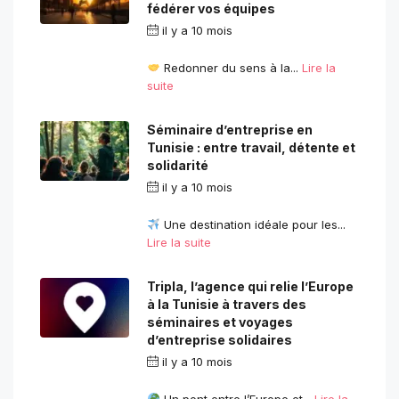
fédérer vos équipes
il y a 10 mois
par
contact.com2com@gmail.com
Redonner du sens à la...
Lire la
suite
Séminaire d’entreprise en
Tunisie : entre travail, détente et
solidarité
il y a 10 mois
par
contact.com2com@gmail.com
Une destination idéale pour les...
Lire la suite
Tripla, l’agence qui relie l’Europe
à la Tunisie à travers des
séminaires et voyages
d’entreprise solidaires
il y a 10 mois
par
contact.com2com@gmail.com