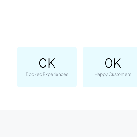
0
K
0
K
Booked Experiences
Happy Customers