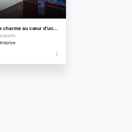
Séminaire de charme au cœur d’une oasis saharienne
ticipants
treprise