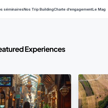
s séminaires
Nos Trip Building
Charte d’engagement
Le Mag
eatured Experiences