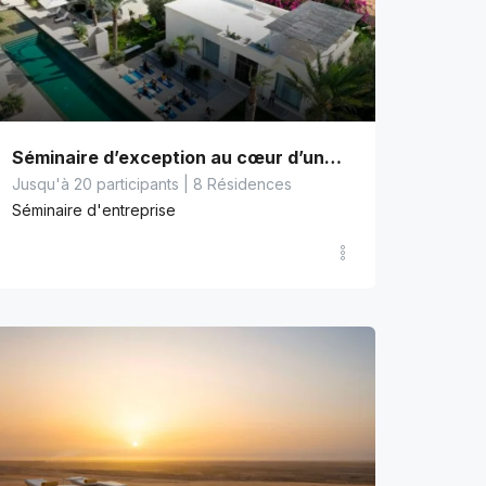
ntre forêt et rivage
 entre mer et forêt
Sur les traces des Romains
se
Trip Building
Séminaire d’exception au cœur d’une oasis de lumière
Jusqu'à 20 participants | 8 Résidences
Séminaire d'entreprise